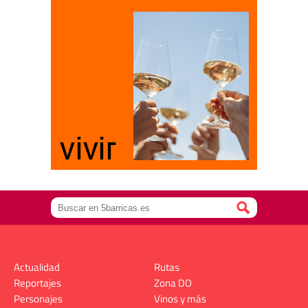
Actualidad
Rutas
Reportajes
Zona DO
Personajes
Vinos y más