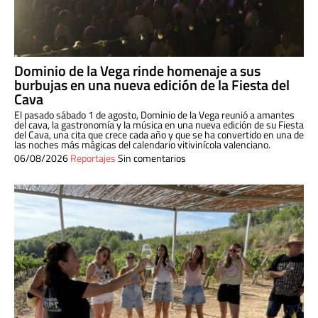
Dominio de la Vega rinde homenaje a sus
burbujas en una nueva edición de la Fiesta del
Cava
El pasado sábado 1 de agosto, Dominio de la Vega reunió a amantes
del cava, la gastronomía y la música en una nueva edición de su Fiesta
del Cava, una cita que crece cada año y que se ha convertido en una de
las noches más mágicas del calendario vitivinícola valenciano.
06/08/2026
Reportajes
Sin comentarios