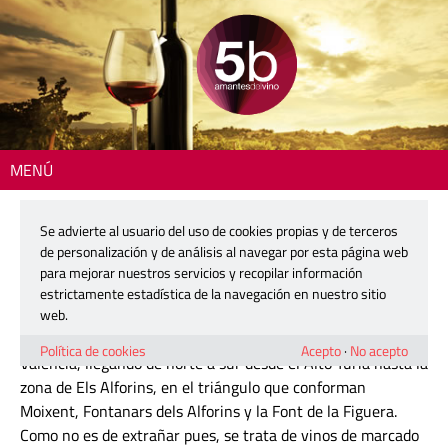
MENÚ
Inicio
> DO Valencia
Se advierte al usuario del uso de cookies propias y de terceros
DO Valencia
de personalización y de análisis al navegar por esta página web
para mejorar nuestros servicios y recopilar información
estrictamente estadística de la navegación en nuestro sitio
La
Denominación de Origen Protegida Valencia
se asienta
web.
geográficamente en la zona más al este de la provincia de
Política de cookies
Acepto
·
No acepto
Valencia, llegando de norte a sur desde el Alto Turia hasta la
zona de Els Alforins, en el triángulo que conforman
Moixent, Fontanars dels Alforins y la Font de la Figuera.
Como no es de extrañar pues, se trata de vinos de marcado