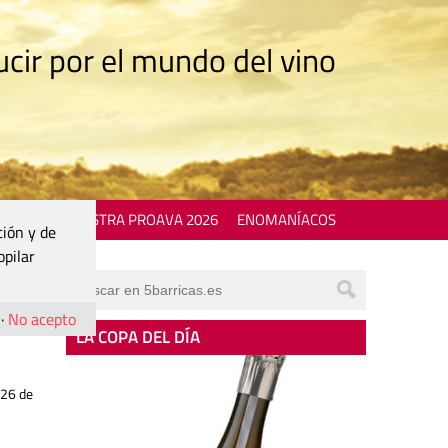
cir por el mundo del vino
 EVENTS
MOSTRA PROAVA 2026
ENOMANÍACOS
ción y de
opilar
·
No acepto
LA COPA DEL DÍA
026 de