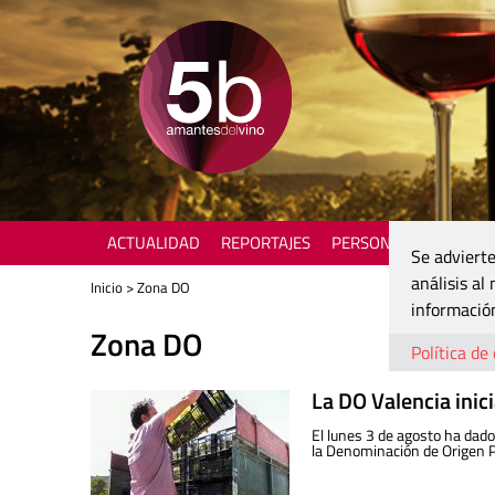
ACTUALIDAD
REPORTAJES
PERSONAJES
ENOTU
Se advierte
análisis al
Inicio
> Zona DO
información
Zona DO
Política de
La DO Valencia inic
El lunes 3 de agosto ha dad
la Denominación de Origen P