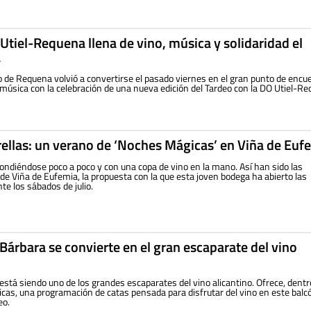
 Utiel-Requena llena de vino, música y solidaridad el
a
lo de Requena volvió a convertirse el pasado viernes en el gran punto de encu
a música con la celebración de una nueva edición del Tardeo con la DO Utiel-R
rellas: un verano de ‘Noches Mágicas’ en Viña de Euf
condiéndose poco a poco y con una copa de vino en la mano. Así han sido las
e Viña de Eufemia, la propuesta con la que esta joven bodega ha abierto las
te los sábados de julio.
 Bárbara se convierte en el gran escaparate del vino
 está siendo uno de los grandes escaparates del vino alicantino. Ofrece, dentr
cas, una programación de catas pensada para disfrutar del vino en este balc
eo.