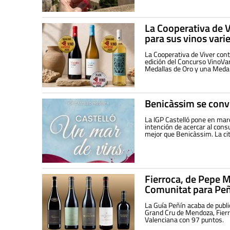
La Cooperativa de 
para sus vinos vari
La Cooperativa de Viver cont
edición del Concurso VinoVa
Medallas de Oro y una Medall
Benicàssim se convi
La IGP Castelló pone en march
intención de acercar al consu
mejor que Benicàssim. La cit
Fierroca, de Pepe M
Comunitat para Pe
La Guía Peñín acaba de publi
Grand Cru de Mendoza, Fierr
Valenciana con 97 puntos.