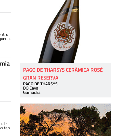
entro
equena.
emia
PAGO DE THARSYS CERÁMICA ROSÉ
GRAN RESERVA
PAGO DE THARSYS
DO Cava
Garnacha
o de
ón tan