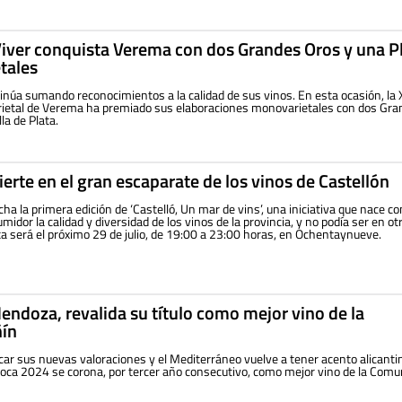
Viver conquista Verema con dos Grandes Oros y una P
etales
inúa sumando reconocimientos a la calidad de sus vinos. En esta ocasión, la X
rietal de Verema ha premiado sus elaboraciones monovarietales con dos Gr
a de Plata.
erte en el gran escaparate de los vinos de Castellón
a la primera edición de ‘Castelló, Un mar de vins’, una iniciativa que nace co
midor la calidad y diversidad de los vinos de la provincia, y no podía ser en otr
a será el próximo 29 de julio, de 19:00 a 23:00 horas, en Ochentaynueve.
endoza, revalida su título como mejor vino de la
ñín
car sus nuevas valoraciones y el Mediterráneo vuelve a tener acento alicantin
oca 2024 se corona, por tercer año consecutivo, como mejor vino de la Comu