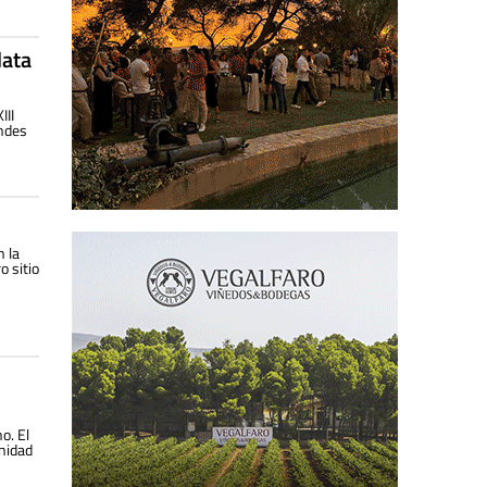
lata
III
andes
n la
o sitio
o. El
nidad