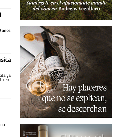
l
00 años
úsica
cita ya
to en
una