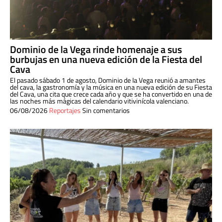
Dominio de la Vega rinde homenaje a sus
burbujas en una nueva edición de la Fiesta del
Cava
El pasado sábado 1 de agosto, Dominio de la Vega reunió a amantes
del cava, la gastronomía y la música en una nueva edición de su Fiesta
del Cava, una cita que crece cada año y que se ha convertido en una de
las noches más mágicas del calendario vitivinícola valenciano.
06/08/2026
Reportajes
Sin comentarios