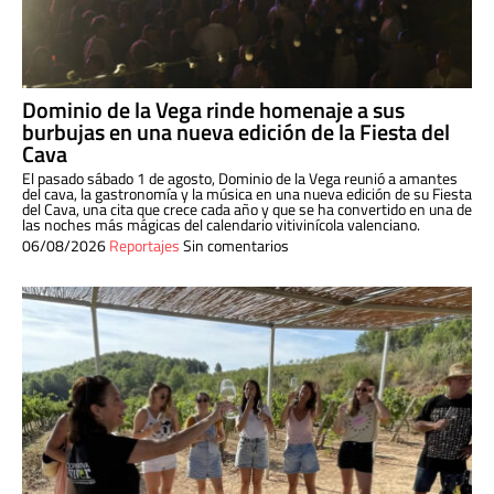
Dominio de la Vega rinde homenaje a sus
burbujas en una nueva edición de la Fiesta del
Cava
El pasado sábado 1 de agosto, Dominio de la Vega reunió a amantes
del cava, la gastronomía y la música en una nueva edición de su Fiesta
del Cava, una cita que crece cada año y que se ha convertido en una de
las noches más mágicas del calendario vitivinícola valenciano.
06/08/2026
Reportajes
Sin comentarios