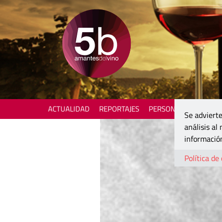
ACTUALIDAD
REPORTAJES
PERSONAJES
ENOTU
Se advierte
análisis al
información
Política de