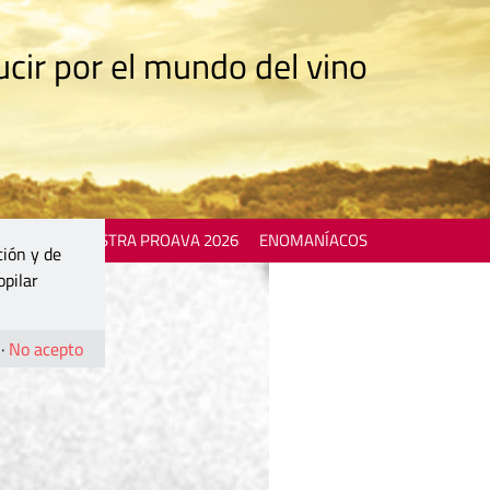
cir por el mundo del vino
 EVENTS
MOSTRA PROAVA 2026
ENOMANÍACOS
ción y de
opilar
·
No acepto