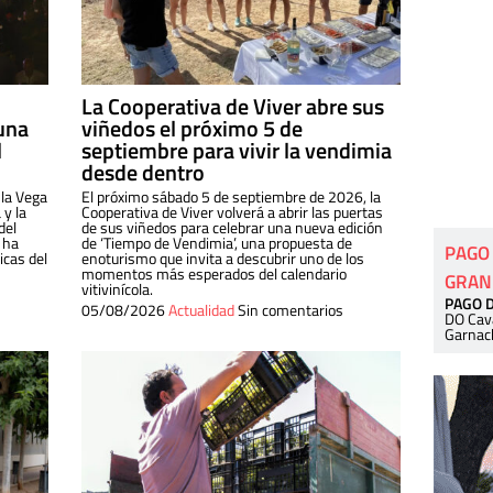
La Cooperativa de Viver abre sus
una
viñedos el próximo 5 de
l
septiembre para vivir la vendimia
desde dentro
 la Vega
El próximo sábado 5 de septiembre de 2026, la
 y la
Cooperativa de Viver volverá a abrir las puertas
del
de sus viñedos para celebrar una nueva edición
 ha
de ‘Tiempo de Vendimia’, una propuesta de
PAGO
cas del
enoturismo que invita a descubrir uno de los
momentos más esperados del calendario
GRAN
vitivinícola.
PAGO 
05/08/2026
Actualidad
Sin comentarios
DO Cav
Garnac