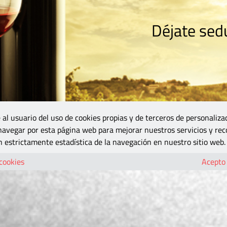
Déjate sedu
RISMO
ZONA DO
VINOS Y MÁS
GASTRONOMÍA
BLOGS
5B
 al usuario del uso de cookies propias y de terceros de personaliza
 navegar por esta página web para mejorar nuestros servicios y rec
 estrictamente estadística de la navegación en nuestro sitio web.
 cookies
Acepto