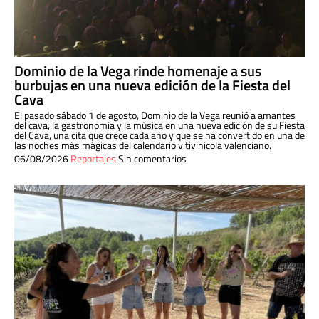
Dominio de la Vega rinde homenaje a sus
burbujas en una nueva edición de la Fiesta del
Cava
El pasado sábado 1 de agosto, Dominio de la Vega reunió a amantes
del cava, la gastronomía y la música en una nueva edición de su Fiesta
del Cava, una cita que crece cada año y que se ha convertido en una de
las noches más mágicas del calendario vitivinícola valenciano.
06/08/2026
Reportajes
Sin comentarios