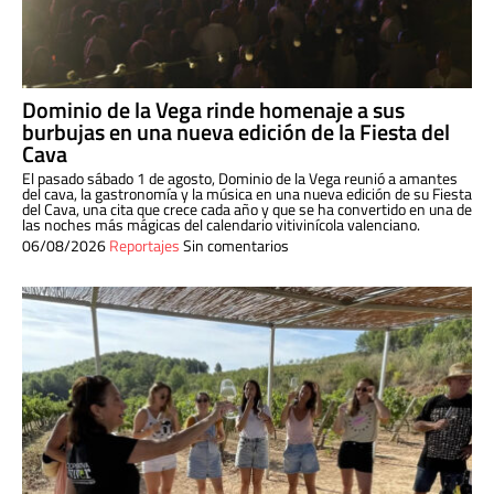
Dominio de la Vega rinde homenaje a sus
burbujas en una nueva edición de la Fiesta del
Cava
El pasado sábado 1 de agosto, Dominio de la Vega reunió a amantes
del cava, la gastronomía y la música en una nueva edición de su Fiesta
del Cava, una cita que crece cada año y que se ha convertido en una de
las noches más mágicas del calendario vitivinícola valenciano.
06/08/2026
Reportajes
Sin comentarios