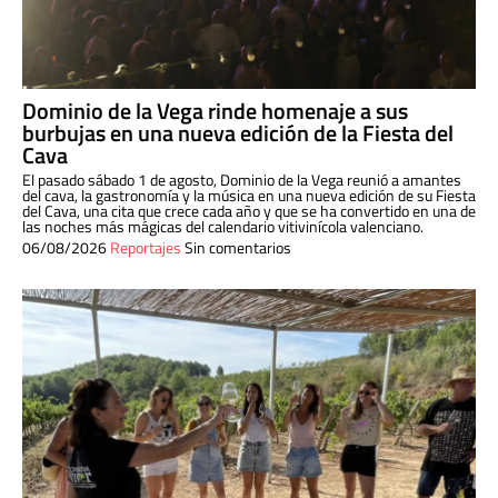
Dominio de la Vega rinde homenaje a sus
burbujas en una nueva edición de la Fiesta del
Cava
El pasado sábado 1 de agosto, Dominio de la Vega reunió a amantes
del cava, la gastronomía y la música en una nueva edición de su Fiesta
del Cava, una cita que crece cada año y que se ha convertido en una de
las noches más mágicas del calendario vitivinícola valenciano.
06/08/2026
Reportajes
Sin comentarios