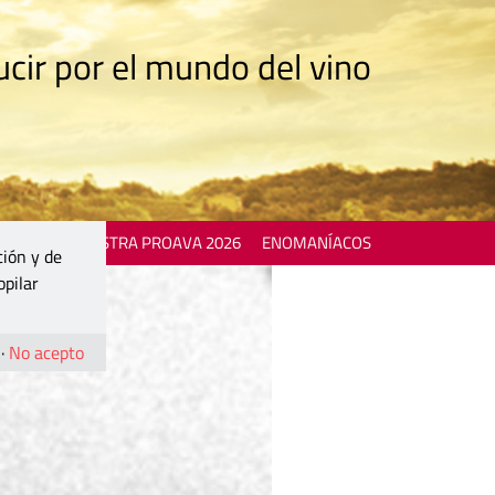
cir por el mundo del vino
 EVENTS
MOSTRA PROAVA 2026
ENOMANÍACOS
ción y de
opilar
·
No acepto