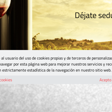
Déjate sedu
RISMO
ZONA DO
VINOS Y MÁS
GASTRONOMÍA
BLOGS
5B
 al usuario del uso de cookies propias y de terceros de personaliza
 navegar por esta página web para mejorar nuestros servicios y rec
 estrictamente estadística de la navegación en nuestro sitio web.
 cookies
Acepto