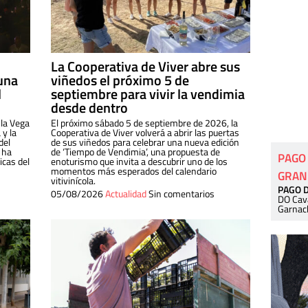
La Cooperativa de Viver abre sus
una
viñedos el próximo 5 de
l
septiembre para vivir la vendimia
desde dentro
 la Vega
El próximo sábado 5 de septiembre de 2026, la
 y la
Cooperativa de Viver volverá a abrir las puertas
del
de sus viñedos para celebrar una nueva edición
 ha
de ‘Tiempo de Vendimia’, una propuesta de
PAGO
cas del
enoturismo que invita a descubrir uno de los
momentos más esperados del calendario
GRAN
vitivinícola.
PAGO 
05/08/2026
Actualidad
Sin comentarios
DO Cav
Garnac