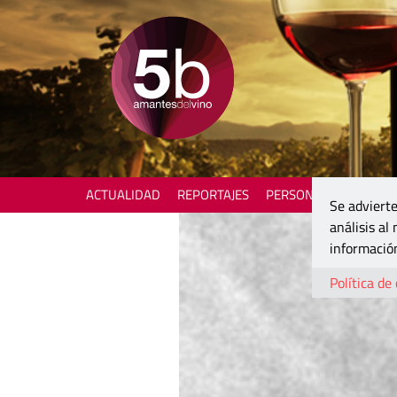
ACTUALIDAD
REPORTAJES
PERSONAJES
ENOTU
Se advierte
análisis al
información
Política de