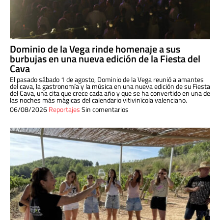
Dominio de la Vega rinde homenaje a sus
burbujas en una nueva edición de la Fiesta del
Cava
El pasado sábado 1 de agosto, Dominio de la Vega reunió a amantes
del cava, la gastronomía y la música en una nueva edición de su Fiesta
del Cava, una cita que crece cada año y que se ha convertido en una de
las noches más mágicas del calendario vitivinícola valenciano.
06/08/2026
Reportajes
Sin comentarios