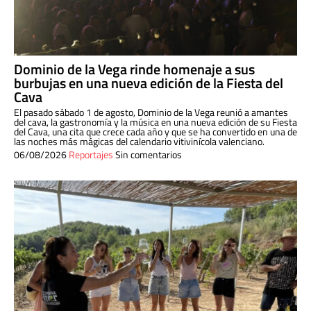
Dominio de la Vega rinde homenaje a sus
burbujas en una nueva edición de la Fiesta del
Cava
El pasado sábado 1 de agosto, Dominio de la Vega reunió a amantes
del cava, la gastronomía y la música en una nueva edición de su Fiesta
del Cava, una cita que crece cada año y que se ha convertido en una de
las noches más mágicas del calendario vitivinícola valenciano.
06/08/2026
Reportajes
Sin comentarios