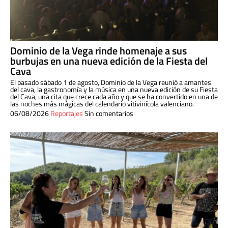
Dominio de la Vega rinde homenaje a sus
burbujas en una nueva edición de la Fiesta del
Cava
El pasado sábado 1 de agosto, Dominio de la Vega reunió a amantes
del cava, la gastronomía y la música en una nueva edición de su Fiesta
del Cava, una cita que crece cada año y que se ha convertido en una de
las noches más mágicas del calendario vitivinícola valenciano.
06/08/2026
Reportajes
Sin comentarios