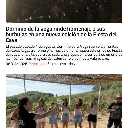
Dominio de la Vega rinde homenaje a sus
burbujas en una nueva edición de la Fiesta del
Cava
El pasado sábado 1 de agosto, Dominio de la Vega reunió a amantes
del cava, la gastronomía y la música en una nueva edición de su Fiesta
del Cava, una cita que crece cada año y que se ha convertido en una de
las noches más mágicas del calendario vitivinícola valenciano.
06/08/2026
Reportajes
Sin comentarios