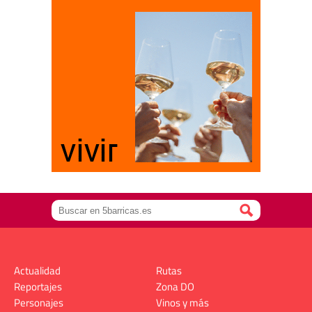
Actualidad
Rutas
Reportajes
Zona DO
Personajes
Vinos y más