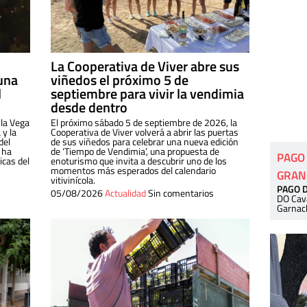
La Cooperativa de Viver abre sus
una
viñedos el próximo 5 de
l
septiembre para vivir la vendimia
desde dentro
 la Vega
El próximo sábado 5 de septiembre de 2026, la
 y la
Cooperativa de Viver volverá a abrir las puertas
del
de sus viñedos para celebrar una nueva edición
 ha
de ‘Tiempo de Vendimia’, una propuesta de
PAGO
cas del
enoturismo que invita a descubrir uno de los
momentos más esperados del calendario
GRAN
vitivinícola.
PAGO 
05/08/2026
Actualidad
Sin comentarios
DO Cav
Garnac