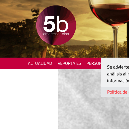
ACTUALIDAD
REPORTAJES
PERSONAJES
ENOTU
Se advierte
análisis al
información
Política de