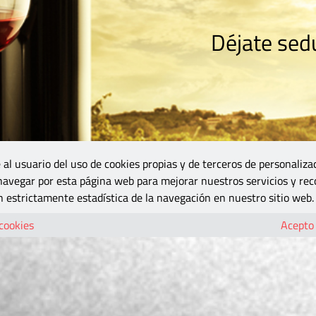
Déjate sedu
RISMO
ZONA DO
VINOS Y MÁS
GASTRONOMÍA
BLOGS
5B
 al usuario del uso de cookies propias y de terceros de personaliza
 navegar por esta página web para mejorar nuestros servicios y rec
 estrictamente estadística de la navegación en nuestro sitio web.
 cookies
Acepto