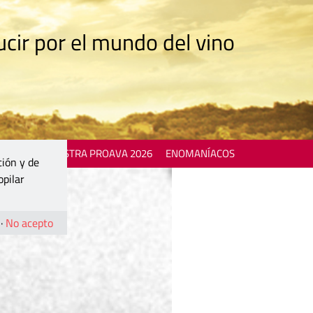
cir por el mundo del vino
 EVENTS
MOSTRA PROAVA 2026
ENOMANÍACOS
ción y de
opilar
·
No acepto