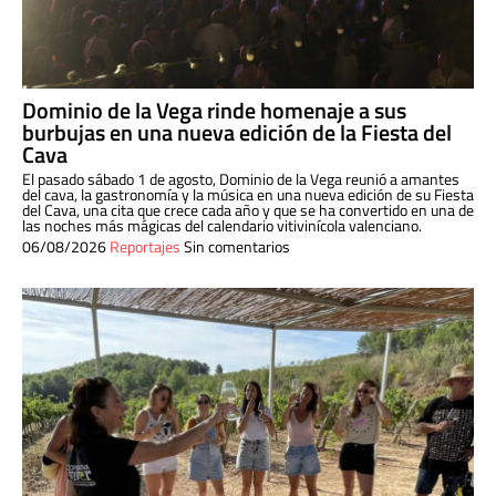
Dominio de la Vega rinde homenaje a sus
burbujas en una nueva edición de la Fiesta del
Cava
El pasado sábado 1 de agosto, Dominio de la Vega reunió a amantes
del cava, la gastronomía y la música en una nueva edición de su Fiesta
del Cava, una cita que crece cada año y que se ha convertido en una de
las noches más mágicas del calendario vitivinícola valenciano.
06/08/2026
Reportajes
Sin comentarios