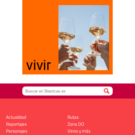
Actualidad
Rutas
Reportajes
Zona DO
Personajes
Vinos y más