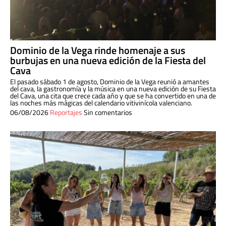
Dominio de la Vega rinde homenaje a sus
burbujas en una nueva edición de la Fiesta del
Cava
El pasado sábado 1 de agosto, Dominio de la Vega reunió a amantes
del cava, la gastronomía y la música en una nueva edición de su Fiesta
del Cava, una cita que crece cada año y que se ha convertido en una de
las noches más mágicas del calendario vitivinícola valenciano.
06/08/2026
Reportajes
Sin comentarios