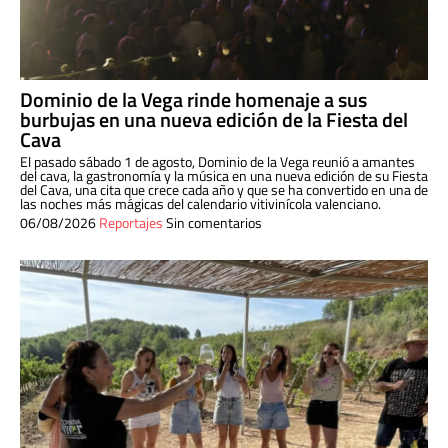
Dominio de la Vega rinde homenaje a sus
burbujas en una nueva edición de la Fiesta del
Cava
El pasado sábado 1 de agosto, Dominio de la Vega reunió a amantes
del cava, la gastronomía y la música en una nueva edición de su Fiesta
del Cava, una cita que crece cada año y que se ha convertido en una de
las noches más mágicas del calendario vitivinícola valenciano.
06/08/2026
Reportajes
Sin comentarios