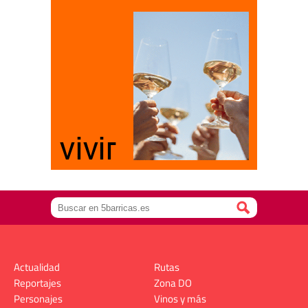
Actualidad
Rutas
Reportajes
Zona DO
Personajes
Vinos y más