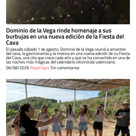
Dominio de la Vega rinde homenaje a sus
burbujas en una nueva edición de la Fiesta del
Cava
El pasado sábado 1 de agosto, Dominio de la Vega reunió a amantes
del cava, la gastronomía y la música en una nueva edición de su Fiesta
del Cava, una cita que crece cada año y que se ha convertido en una de
las noches más mágicas del calendario vitivinícola valenciano.
06/08/2026
Reportajes
Sin comentarios