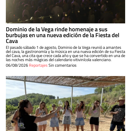
Dominio de la Vega rinde homenaje a sus
burbujas en una nueva edición de la Fiesta del
Cava
El pasado sábado 1 de agosto, Dominio de la Vega reunió a amantes
del cava, la gastronomía y la música en una nueva edición de su Fiesta
del Cava, una cita que crece cada año y que se ha convertido en una de
las noches más mágicas del calendario vitivinícola valenciano.
06/08/2026
Reportajes
Sin comentarios