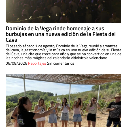
Dominio de la Vega rinde homenaje a sus
burbujas en una nueva edición de la Fiesta del
Cava
El pasado sábado 1 de agosto, Dominio de la Vega reunió a amantes
del cava, la gastronomía y la música en una nueva edición de su Fiesta
del Cava, una cita que crece cada año y que se ha convertido en una de
las noches más mágicas del calendario vitivinícola valenciano.
06/08/2026
Reportajes
Sin comentarios