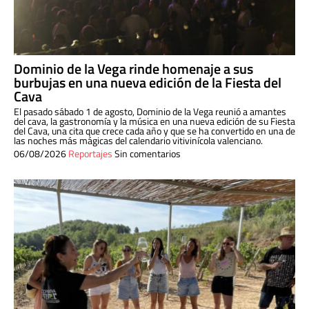
Dominio de la Vega rinde homenaje a sus
burbujas en una nueva edición de la Fiesta del
Cava
El pasado sábado 1 de agosto, Dominio de la Vega reunió a amantes
del cava, la gastronomía y la música en una nueva edición de su Fiesta
del Cava, una cita que crece cada año y que se ha convertido en una de
las noches más mágicas del calendario vitivinícola valenciano.
06/08/2026
Reportajes
Sin comentarios