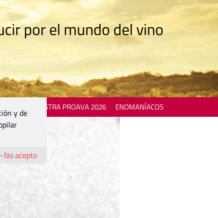
cir por el mundo del vino
 EVENTS
MOSTRA PROAVA 2026
ENOMANÍACOS
ción y de
opilar
·
No acepto