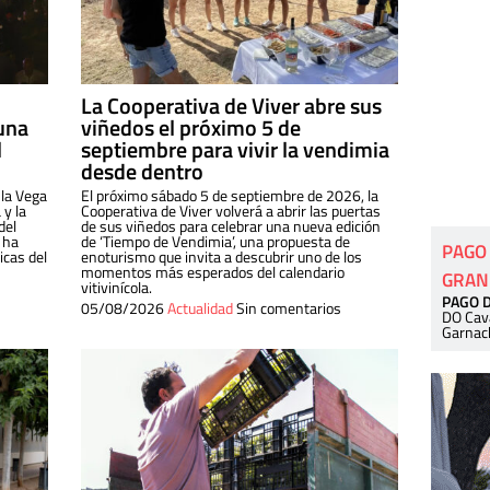
La Cooperativa de Viver abre sus
una
viñedos el próximo 5 de
l
septiembre para vivir la vendimia
desde dentro
 la Vega
El próximo sábado 5 de septiembre de 2026, la
 y la
Cooperativa de Viver volverá a abrir las puertas
del
de sus viñedos para celebrar una nueva edición
 ha
de ‘Tiempo de Vendimia’, una propuesta de
PAGO
cas del
enoturismo que invita a descubrir uno de los
momentos más esperados del calendario
GRAN
vitivinícola.
PAGO 
05/08/2026
Actualidad
Sin comentarios
DO Cav
Garnac