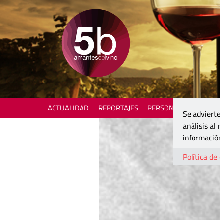
ACTUALIDAD
REPORTAJES
PERSONAJES
ENOTU
Se advierte
análisis al
información
Política de