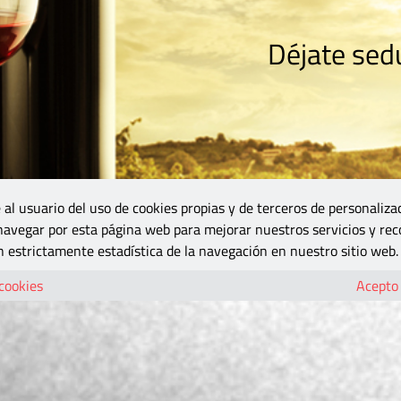
Déjate sedu
RISMO
ZONA DO
VINOS Y MÁS
GASTRONOMÍA
BLOGS
5B
 al usuario del uso de cookies propias y de terceros de personaliza
 navegar por esta página web para mejorar nuestros servicios y rec
 estrictamente estadística de la navegación en nuestro sitio web.
 cookies
Acepto