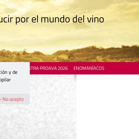
cir por el mundo del vino
 EVENTS
MOSTRA PROAVA 2026
ENOMANÍACOS
ción y de
opilar
·
No acepto