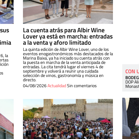
 sus
La cuenta atrás para Albir Wine
Lover ya está en marcha: entradas
dimia
a la venta y aforo limitado
La quinta edición de Albir Wine Lover, uno de los
eventos enogastronómicos más destacados de la
6, la
Marina Baixa, ya ha iniciado su cuenta atrás con
ertas
la puesta en marcha de la venta anticipada de
ición
entradas. La cita tendrá lugar el viernes 4 de
CON 
septiembre y volverá a reunir una cuidada
os
selección de vinos, gastronomía y música en
BODEG
directo.
DOP Al
04/08/2026
Actualidad
Sin comentarios
Monast