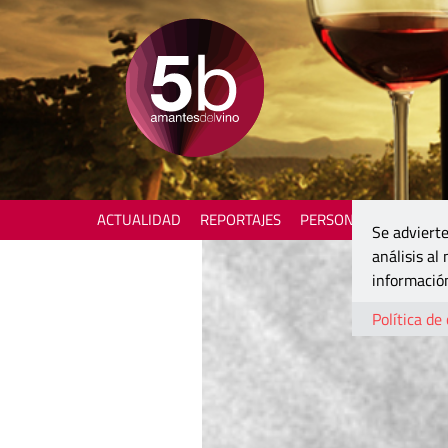
ACTUALIDAD
REPORTAJES
PERSONAJES
ENOTU
Se advierte
análisis al
información
Política de