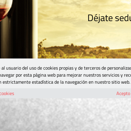
Déjate sedu
RISMO
ZONA DO
VINOS Y MÁS
GASTRONOMÍA
BLOGS
5B
 al usuario del uso de cookies propias y de terceros de personaliza
 navegar por esta página web para mejorar nuestros servicios y rec
 estrictamente estadística de la navegación en nuestro sitio web.
 cookies
Acepto