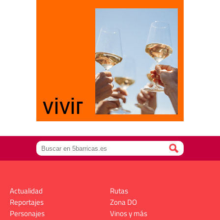
Actualidad
Rutas
Reportajes
Zona DO
Personajes
Vinos y más