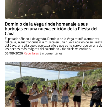
Dominio de la Vega rinde homenaje a sus
burbujas en una nueva edición de la Fiesta del
Cava
El pasado sábado 1 de agosto, Dominio de la Vega reunió a amantes
del cava, la gastronomía y la música en una nueva edición de su Fiesta
del Cava, una cita que crece cada año y que se ha convertido en una de
las noches más mágicas del calendario vitivinícola valenciano.
06/08/2026
Reportajes
Sin comentarios