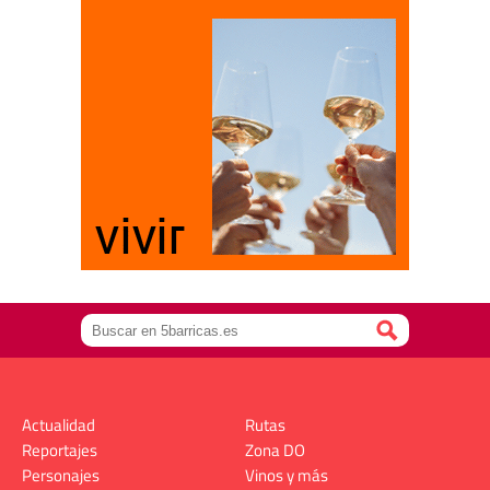
Actualidad
Rutas
Reportajes
Zona DO
Personajes
Vinos y más