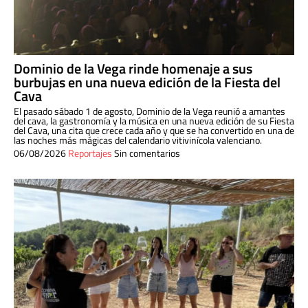
Dominio de la Vega rinde homenaje a sus
burbujas en una nueva edición de la Fiesta del
Cava
El pasado sábado 1 de agosto, Dominio de la Vega reunió a amantes
del cava, la gastronomía y la música en una nueva edición de su Fiesta
del Cava, una cita que crece cada año y que se ha convertido en una de
las noches más mágicas del calendario vitivinícola valenciano.
06/08/2026
Reportajes
Sin comentarios