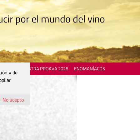
cir por el mundo del vino
 EVENTS
MOSTRA PROAVA 2026
ENOMANÍACOS
ción y de
opilar
·
No acepto