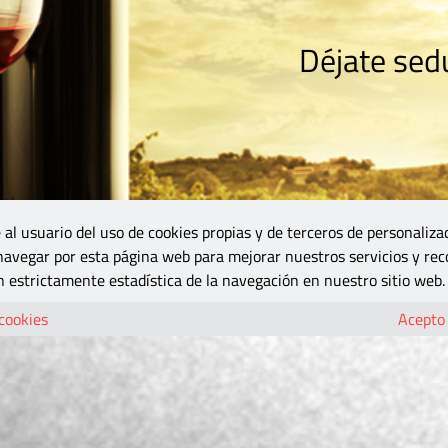
Déjate sedu
RISMO
ZONA DO
VINOS Y MÁS
GASTRONOMÍA
BLOGS
5B
 al usuario del uso de cookies propias y de terceros de personaliza
 navegar por esta página web para mejorar nuestros servicios y rec
 estrictamente estadística de la navegación en nuestro sitio web.
 cookies
Acepto