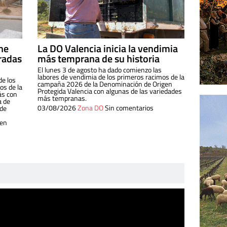
ine
La DO Valencia inicia la vendimia
radas
más temprana de su historia
El lunes 3 de agosto ha dado comienzo las
labores de vendimia de los primeros racimos de la
de los
campaña 2026 de la Denominación de Origen
s de la
Protegida Valencia con algunas de las variedades
ás con
más tempranas.
a de
03/08/2026
Zona DO
Sin comentarios
 de
 en