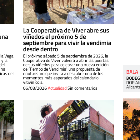
La Cooperativa de Viver abre sus
una
viñedos el próximo 5 de
l
septiembre para vivir la vendimia
desde dentro
 la Vega
El próximo sábado 5 de septiembre de 2026, la
 y la
Cooperativa de Viver volverá a abrir las puertas
del
de sus viñedos para celebrar una nueva edición
 ha
de ‘Tiempo de Vendimia’, una propuesta de
BALA
cas del
enoturismo que invita a descubrir uno de los
momentos más esperados del calendario
BODEG
vitivinícola.
DOP Al
Alicant
05/08/2026
Actualidad
Sin comentarios