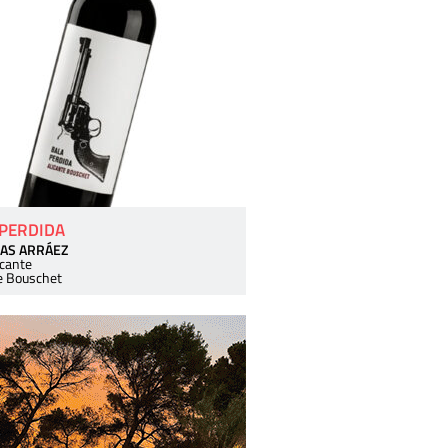
 PERDIDA
AS ARRÁEZ
icante
e Bouschet