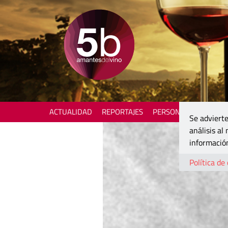
ACTUALIDAD
REPORTAJES
PERSONAJES
ENOTU
Se advierte
análisis al
información
Política de