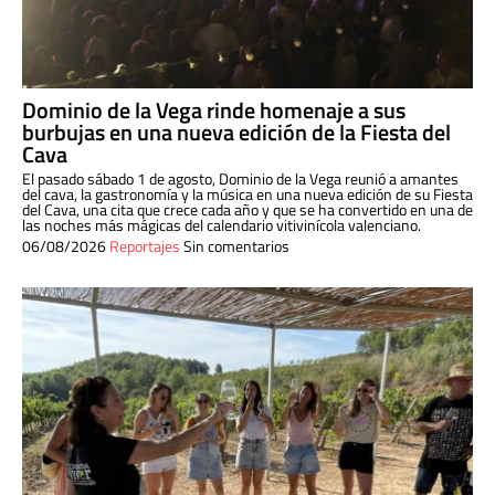
Dominio de la Vega rinde homenaje a sus
burbujas en una nueva edición de la Fiesta del
Cava
El pasado sábado 1 de agosto, Dominio de la Vega reunió a amantes
del cava, la gastronomía y la música en una nueva edición de su Fiesta
del Cava, una cita que crece cada año y que se ha convertido en una de
las noches más mágicas del calendario vitivinícola valenciano.
06/08/2026
Reportajes
Sin comentarios