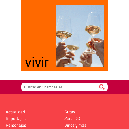
Actualidad
Rutas
Reportajes
Zona DO
Personajes
Vinos y más