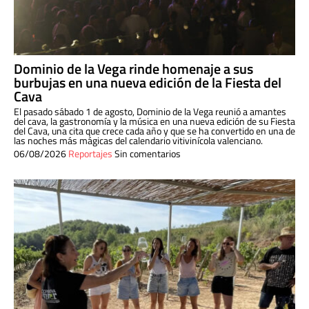
Dominio de la Vega rinde homenaje a sus
burbujas en una nueva edición de la Fiesta del
Cava
El pasado sábado 1 de agosto, Dominio de la Vega reunió a amantes
del cava, la gastronomía y la música en una nueva edición de su Fiesta
del Cava, una cita que crece cada año y que se ha convertido en una de
las noches más mágicas del calendario vitivinícola valenciano.
06/08/2026
Reportajes
Sin comentarios