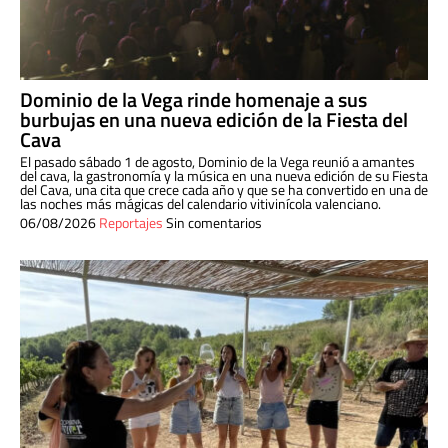
Dominio de la Vega rinde homenaje a sus
burbujas en una nueva edición de la Fiesta del
Cava
El pasado sábado 1 de agosto, Dominio de la Vega reunió a amantes
del cava, la gastronomía y la música en una nueva edición de su Fiesta
del Cava, una cita que crece cada año y que se ha convertido en una de
las noches más mágicas del calendario vitivinícola valenciano.
06/08/2026
Reportajes
Sin comentarios