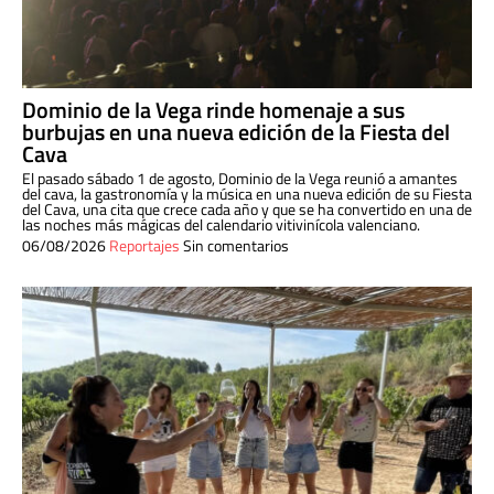
Dominio de la Vega rinde homenaje a sus
burbujas en una nueva edición de la Fiesta del
Cava
El pasado sábado 1 de agosto, Dominio de la Vega reunió a amantes
del cava, la gastronomía y la música en una nueva edición de su Fiesta
del Cava, una cita que crece cada año y que se ha convertido en una de
las noches más mágicas del calendario vitivinícola valenciano.
06/08/2026
Reportajes
Sin comentarios