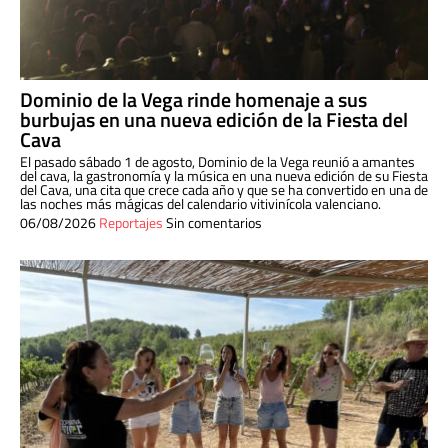
Dominio de la Vega rinde homenaje a sus
burbujas en una nueva edición de la Fiesta del
Cava
El pasado sábado 1 de agosto, Dominio de la Vega reunió a amantes
del cava, la gastronomía y la música en una nueva edición de su Fiesta
del Cava, una cita que crece cada año y que se ha convertido en una de
las noches más mágicas del calendario vitivinícola valenciano.
06/08/2026
Reportajes
Sin comentarios