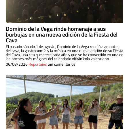
Dominio de la Vega rinde homenaje a sus
burbujas en una nueva edición de la Fiesta del
Cava
El pasado sábado 1 de agosto, Dominio de la Vega reunió a amantes
del cava, la gastronomía y la música en una nueva edición de su Fiesta
del Cava, una cita que crece cada año y que se ha convertido en una de
las noches más mágicas del calendario vitivinícola valenciano.
06/08/2026
Reportajes
Sin comentarios