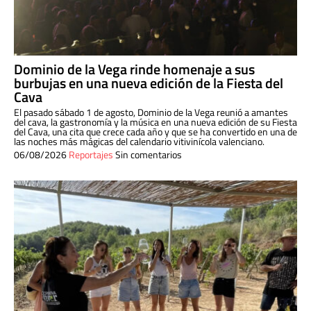
Dominio de la Vega rinde homenaje a sus
burbujas en una nueva edición de la Fiesta del
Cava
El pasado sábado 1 de agosto, Dominio de la Vega reunió a amantes
del cava, la gastronomía y la música en una nueva edición de su Fiesta
del Cava, una cita que crece cada año y que se ha convertido en una de
las noches más mágicas del calendario vitivinícola valenciano.
06/08/2026
Reportajes
Sin comentarios