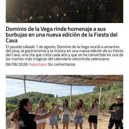
Dominio de la Vega rinde homenaje a sus
burbujas en una nueva edición de la Fiesta del
Cava
El pasado sábado 1 de agosto, Dominio de la Vega reunió a amantes
del cava, la gastronomía y la música en una nueva edición de su Fiesta
del Cava, una cita que crece cada año y que se ha convertido en una de
las noches más mágicas del calendario vitivinícola valenciano.
06/08/2026
Reportajes
Sin comentarios