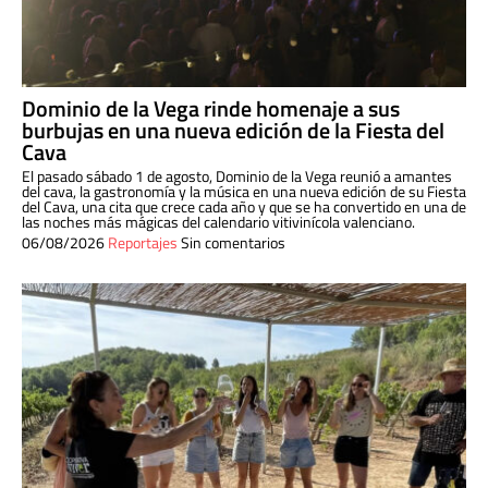
Dominio de la Vega rinde homenaje a sus
burbujas en una nueva edición de la Fiesta del
Cava
El pasado sábado 1 de agosto, Dominio de la Vega reunió a amantes
del cava, la gastronomía y la música en una nueva edición de su Fiesta
del Cava, una cita que crece cada año y que se ha convertido en una de
las noches más mágicas del calendario vitivinícola valenciano.
06/08/2026
Reportajes
Sin comentarios