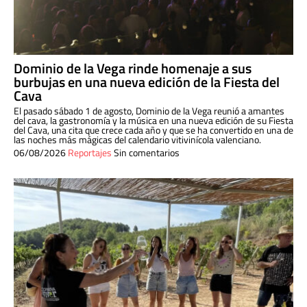
Dominio de la Vega rinde homenaje a sus
burbujas en una nueva edición de la Fiesta del
Cava
El pasado sábado 1 de agosto, Dominio de la Vega reunió a amantes
del cava, la gastronomía y la música en una nueva edición de su Fiesta
del Cava, una cita que crece cada año y que se ha convertido en una de
las noches más mágicas del calendario vitivinícola valenciano.
06/08/2026
Reportajes
Sin comentarios