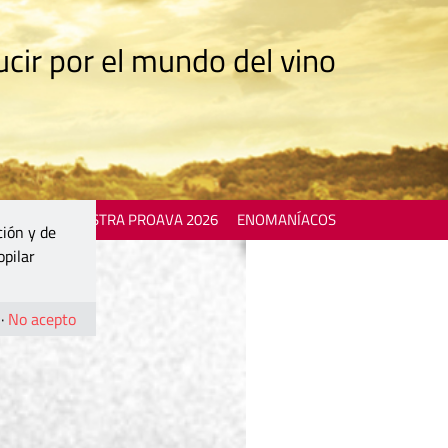
cir por el mundo del vino
 EVENTS
MOSTRA PROAVA 2026
ENOMANÍACOS
ción y de
opilar
·
No acepto