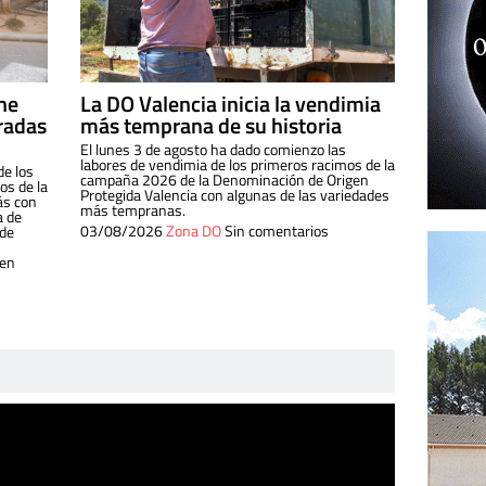
ine
La DO Valencia inicia la vendimia
radas
más temprana de su historia
El lunes 3 de agosto ha dado comienzo las
labores de vendimia de los primeros racimos de la
de los
campaña 2026 de la Denominación de Origen
s de la
Protegida Valencia con algunas de las variedades
ás con
más tempranas.
a de
03/08/2026
Zona DO
Sin comentarios
 de
 en