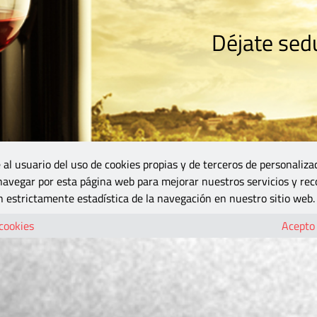
Déjate sedu
RISMO
ZONA DO
VINOS Y MÁS
GASTRONOMÍA
BLOGS
5B
 al usuario del uso de cookies propias y de terceros de personaliza
 navegar por esta página web para mejorar nuestros servicios y rec
 estrictamente estadística de la navegación en nuestro sitio web.
 cookies
Acepto