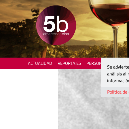
ACTUALIDAD
REPORTAJES
PERSONAJES
ENOTU
Se advierte
análisis al
información
Política de