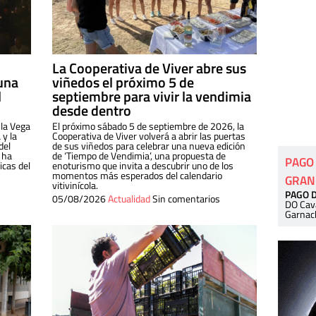
La Cooperativa de Viver abre sus
una
viñedos el próximo 5 de
l
septiembre para vivir la vendimia
desde dentro
 la Vega
El próximo sábado 5 de septiembre de 2026, la
 y la
Cooperativa de Viver volverá a abrir las puertas
del
de sus viñedos para celebrar una nueva edición
 ha
de ‘Tiempo de Vendimia’, una propuesta de
PAGO
cas del
enoturismo que invita a descubrir uno de los
momentos más esperados del calendario
GRAN
vitivinícola.
PAGO 
05/08/2026
Actualidad
Sin comentarios
DO Cav
Garnac