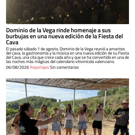
Dominio de la Vega rinde homenaje a sus
burbujas en una nueva edición de la Fiesta del
Cava
El pasado sábado 1 de agosto, Dominio de la Vega reunió a amantes
del cava, la gastronomía y la música en una nueva edición de su Fiesta
del Cava, una cita que crece cada año y que se ha convertido en una de
las noches más mágicas del calendario vitivinícola valenciano.
06/08/2026
Reportajes
Sin comentarios