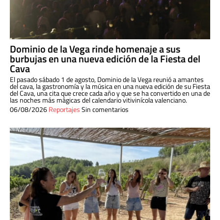
Dominio de la Vega rinde homenaje a sus
burbujas en una nueva edición de la Fiesta del
Cava
El pasado sábado 1 de agosto, Dominio de la Vega reunió a amantes
del cava, la gastronomía y la música en una nueva edición de su Fiesta
del Cava, una cita que crece cada año y que se ha convertido en una de
las noches más mágicas del calendario vitivinícola valenciano.
06/08/2026
Reportajes
Sin comentarios