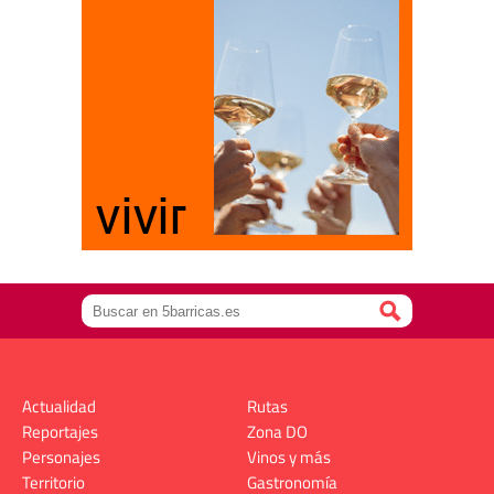
Actualidad
Rutas
Reportajes
Zona DO
Personajes
Vinos y más
Territorio
Gastronomía