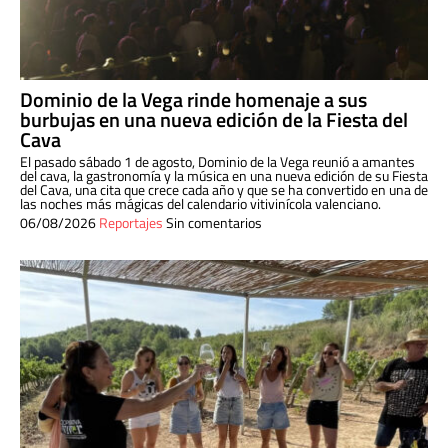
Dominio de la Vega rinde homenaje a sus
burbujas en una nueva edición de la Fiesta del
Cava
El pasado sábado 1 de agosto, Dominio de la Vega reunió a amantes
del cava, la gastronomía y la música en una nueva edición de su Fiesta
del Cava, una cita que crece cada año y que se ha convertido en una de
las noches más mágicas del calendario vitivinícola valenciano.
06/08/2026
Reportajes
Sin comentarios