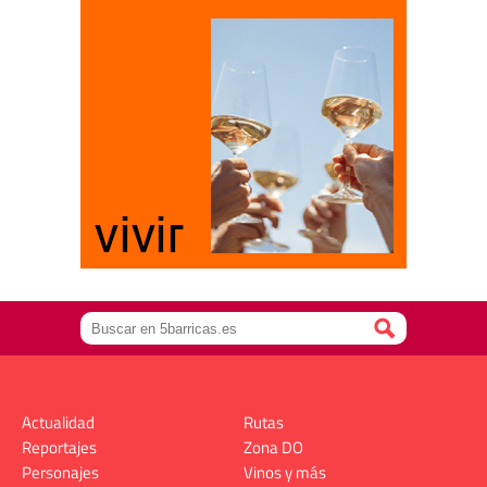
Actualidad
Rutas
Reportajes
Zona DO
Personajes
Vinos y más