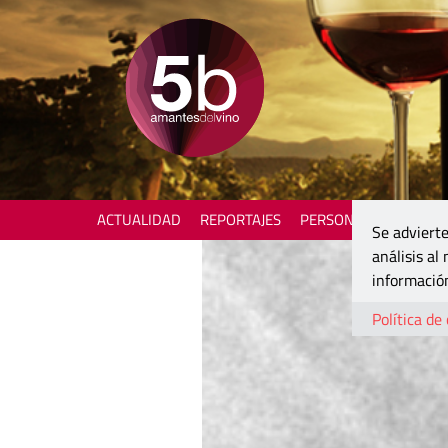
ACTUALIDAD
REPORTAJES
PERSONAJES
ENOTU
Se advierte
análisis al
información
Política de