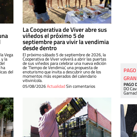
La Cooperativa de Viver abre sus
una
viñedos el próximo 5 de
l
septiembre para vivir la vendimia
desde dentro
 la Vega
El próximo sábado 5 de septiembre de 2026, la
 y la
Cooperativa de Viver volverá a abrir las puertas
del
de sus viñedos para celebrar una nueva edición
 ha
de ‘Tiempo de Vendimia’, una propuesta de
PAGO
cas del
enoturismo que invita a descubrir uno de los
momentos más esperados del calendario
GRAN
vitivinícola.
PAGO 
05/08/2026
Actualidad
Sin comentarios
DO Cav
Garnac