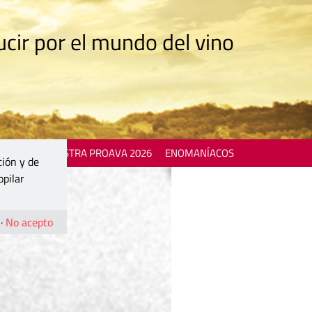
cir por el mundo del vino
 EVENTS
MOSTRA PROAVA 2026
ENOMANÍACOS
ción y de
opilar
·
No acepto