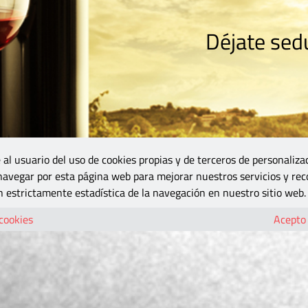
Déjate sedu
RISMO
ZONA DO
VINOS Y MÁS
GASTRONOMÍA
BLOGS
5B
 al usuario del uso de cookies propias y de terceros de personaliza
 navegar por esta página web para mejorar nuestros servicios y rec
 estrictamente estadística de la navegación en nuestro sitio web.
 cookies
Acepto