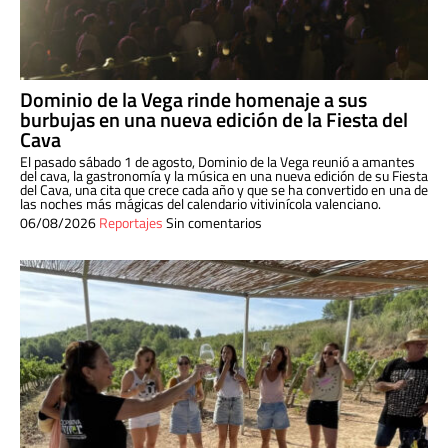
Dominio de la Vega rinde homenaje a sus
burbujas en una nueva edición de la Fiesta del
Cava
El pasado sábado 1 de agosto, Dominio de la Vega reunió a amantes
del cava, la gastronomía y la música en una nueva edición de su Fiesta
del Cava, una cita que crece cada año y que se ha convertido en una de
las noches más mágicas del calendario vitivinícola valenciano.
06/08/2026
Reportajes
Sin comentarios