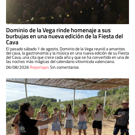
Dominio de la Vega rinde homenaje a sus
burbujas en una nueva edición de la Fiesta del
Cava
El pasado sábado 1 de agosto, Dominio de la Vega reunió a amantes
del cava, la gastronomía y la música en una nueva edición de su Fiesta
del Cava, una cita que crece cada año y que se ha convertido en una de
las noches más mágicas del calendario vitivinícola valenciano.
06/08/2026
Reportajes
Sin comentarios