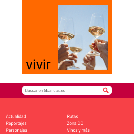
Actualidad
Rutas
Reportajes
Zona DO
Personajes
Vinos y más