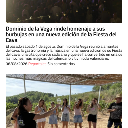
Dominio de la Vega rinde homenaje a sus
burbujas en una nueva edición de la Fiesta del
Cava
El pasado sábado 1 de agosto, Dominio de la Vega reunió a amantes
del cava, la gastronomía y la música en una nueva edición de su Fiesta
del Cava, una cita que crece cada año y que se ha convertido en una de
las noches más mágicas del calendario vitivinícola valenciano.
06/08/2026
Reportajes
Sin comentarios