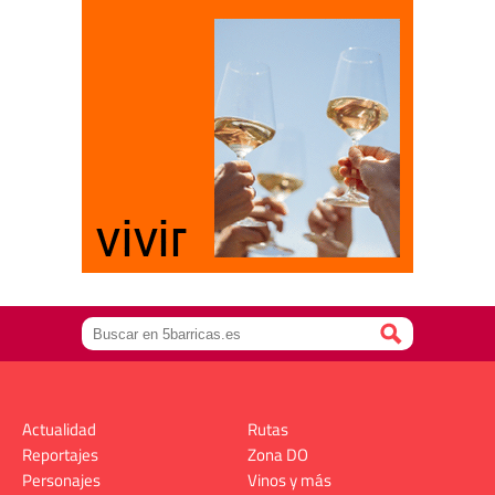
Actualidad
Rutas
Reportajes
Zona DO
Personajes
Vinos y más