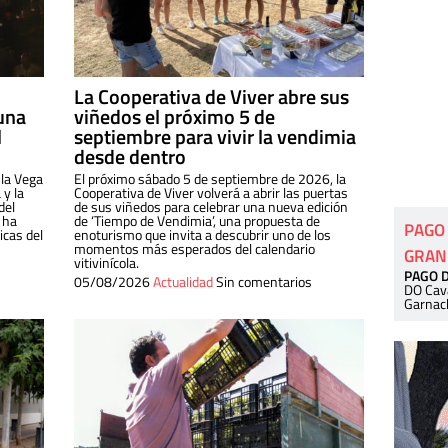
La Cooperativa de Viver abre sus
una
viñedos el próximo 5 de
l
septiembre para vivir la vendimia
desde dentro
 la Vega
El próximo sábado 5 de septiembre de 2026, la
 y la
Cooperativa de Viver volverá a abrir las puertas
del
de sus viñedos para celebrar una nueva edición
 ha
de ‘Tiempo de Vendimia’, una propuesta de
PAGO
cas del
enoturismo que invita a descubrir uno de los
momentos más esperados del calendario
GRAN
vitivinícola.
PAGO 
05/08/2026
Actualidad
Sin comentarios
DO Cav
Garnac