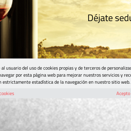
Déjate sedu
RISMO
ZONA DO
VINOS Y MÁS
GASTRONOMÍA
BLOGS
5B
 al usuario del uso de cookies propias y de terceros de personaliza
 navegar por esta página web para mejorar nuestros servicios y rec
 estrictamente estadística de la navegación en nuestro sitio web.
 cookies
Acepto