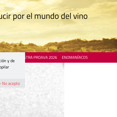
cir por el mundo del vino
 EVENTS
MOSTRA PROAVA 2026
ENOMANÍACOS
ción y de
opilar
·
No acepto