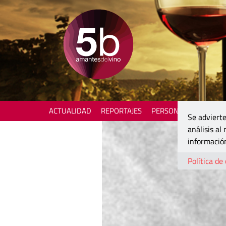
ACTUALIDAD
REPORTAJES
PERSONAJES
ENOTU
Se advierte
análisis al
información
Política de