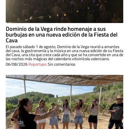
Dominio de la Vega rinde homenaje a sus
burbujas en una nueva edición de la Fiesta del
Cava
El pasado sábado 1 de agosto, Dominio de la Vega reunió a amantes
del cava, la gastronomía y la música en una nueva edición de su Fiesta
del Cava, una cita que crece cada año y que se ha convertido en una de
las noches más mágicas del calendario vitivinícola valenciano.
06/08/2026
Reportajes
Sin comentarios