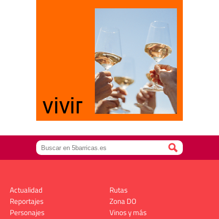
Actualidad
Rutas
Reportajes
Zona DO
Personajes
Vinos y más