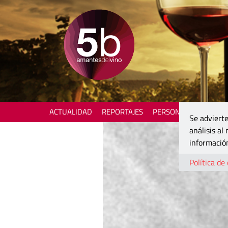
ACTUALIDAD
REPORTAJES
PERSONAJES
ENOTU
Se advierte
análisis al
información
Política de