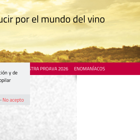
cir por el mundo del vino
 EVENTS
MOSTRA PROAVA 2026
ENOMANÍACOS
ción y de
opilar
·
No acepto