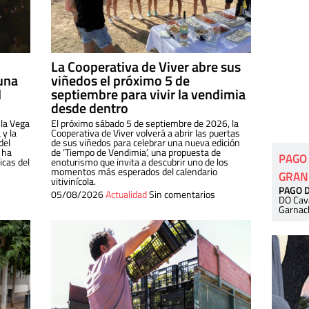
La Cooperativa de Viver abre sus
una
viñedos el próximo 5 de
l
septiembre para vivir la vendimia
desde dentro
 la Vega
El próximo sábado 5 de septiembre de 2026, la
 y la
Cooperativa de Viver volverá a abrir las puertas
del
de sus viñedos para celebrar una nueva edición
 ha
de ‘Tiempo de Vendimia’, una propuesta de
PAGO
cas del
enoturismo que invita a descubrir uno de los
momentos más esperados del calendario
GRAN
vitivinícola.
PAGO 
05/08/2026
Actualidad
Sin comentarios
DO Cav
Garnac