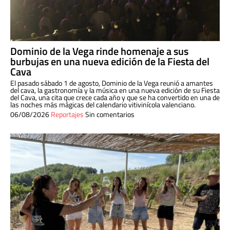
Dominio de la Vega rinde homenaje a sus
burbujas en una nueva edición de la Fiesta del
Cava
El pasado sábado 1 de agosto, Dominio de la Vega reunió a amantes
del cava, la gastronomía y la música en una nueva edición de su Fiesta
del Cava, una cita que crece cada año y que se ha convertido en una de
las noches más mágicas del calendario vitivinícola valenciano.
06/08/2026
Reportajes
Sin comentarios